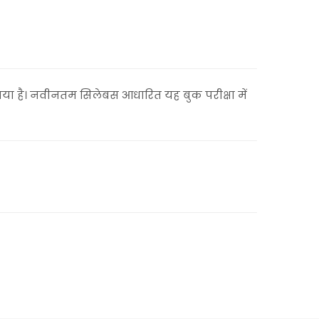
या है। नवीनतम सिलेबस आधारित यह बुक परीक्षा में
ation #HindiGrammar #LDCMains #CET2026
eral hindi for ldc, hostel superintendent hindi