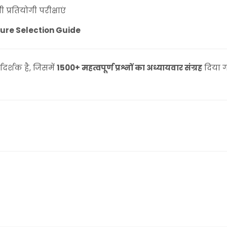
प्रतियोगी परीक्षाएं
Sure Selection Guide
गदर्शक है, जिसमें
1500+ महत्वपूर्ण प्रश्नों का अध्यायवार संग्रह
दिया ग
#LDCHindiBook #SikhwalPublication #RSMSSB #LDCPrepar
ndiBook
al ldc book, rajasthan ldc exam book, ldc bharti 2026 hindi, gen