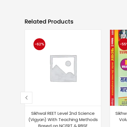
Related Products
-62%
-55
Sikhwal REET Level 2nd Science
Sikhw
(Vigyan) With Teaching Methods
Vol
Based on NCERT & RBSE