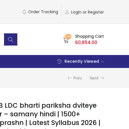
Order Tracking
Login or Register
Shopping Cart
319
60,854.00
Recently Viewed
Prev
Next
B LDC bharti pariksha dviteye
 – samany hindi | 1500+
rashn | Latest Syllabus 2026 |