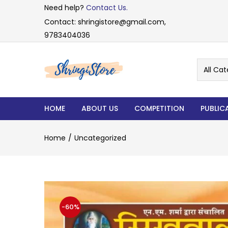
Need help?
Contact Us.
Contact: shringistore@gmail.com,
9783404036
All Cat
HOME
ABOUT US
COMPETITION
PUBLIC
Home
Uncategorized
-60%