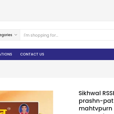
egories
ATIONS
CONTACT US
Sikhwal RSS
prashn-patr
mahtvpurn p