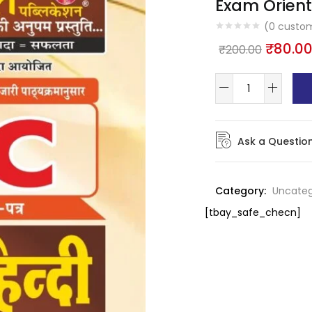
Exam Orien
(
0
custom
₹
80.0
₹
200.00
Ask a Questio
Category:
Uncateg
[tbay_safe_checn]