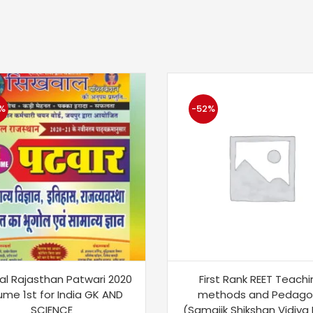
%
-52%
al Rajasthan Patwari 2020
First Rank REET Teach
ume 1st for India GK AND
methods and Pedago
SCIENCE
(Samajik Shikshan Vidiya