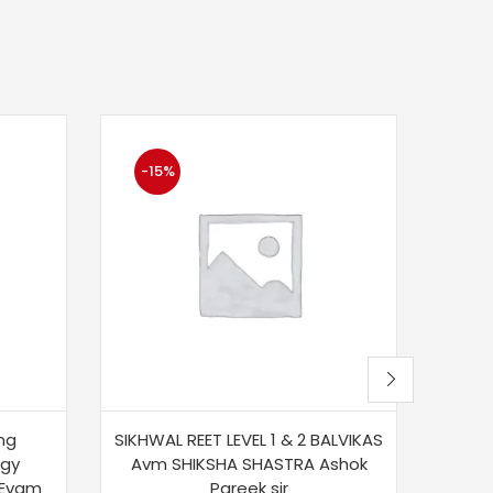
-15%
-4
ing
SIKHWAL REET LEVEL 1 & 2 BALVIKAS
SIKHW
gy
Avm SHIKSHA SHASTRA Ashok
 Evam
Pareek sir