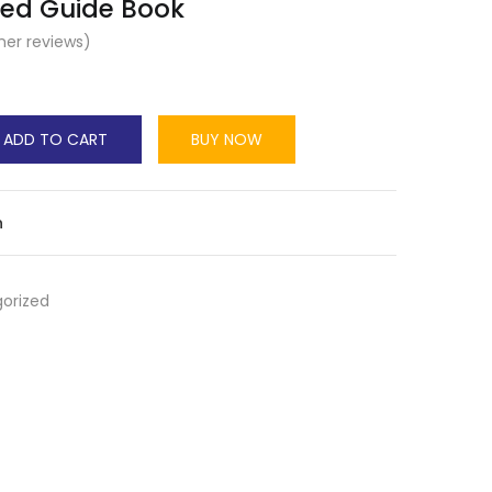
ted Guide Book
er reviews)
0
ADD TO CART
BUY NOW
n
orized