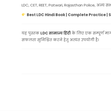
LDC, CET, REET, Patwari, Rajasthan Police, अन्य सभी 
Best LDC Hindi Book | Complete Practice | 
यह पुस्तक
LDC सामान्य हिंदी
के लिए एक सम्पूर्ण मार्
सफलता सुनिश्चित करने हेतु अत्यंत उपयोगी है।
#LDC #LDCExam2026 #LDCHindi #SamanyaHindi 
#REET #RajasthanJobs #CompetitiveExams #Hi
rssb ldc hindi book, ldc general hindi book, sikhw
book